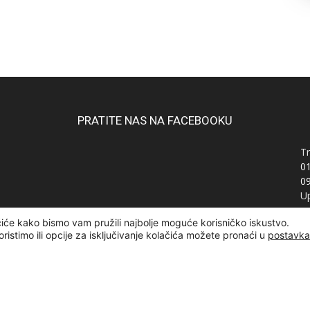
PRATITE NAS NA FACEBOOKU
Tr
0
0
Up
Ra
čiće kako bismo vam pružili najbolje moguće korisničko iskustvo.
OI
oristimo ili opcije za isključivanje kolačića možete pronaći u
postavk
žana | Designed and developed by
Curly Code