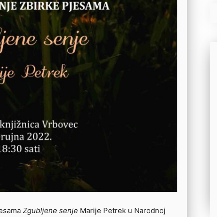
pjesama
Zgubljene senje
Marije Petrek u Narodnoj