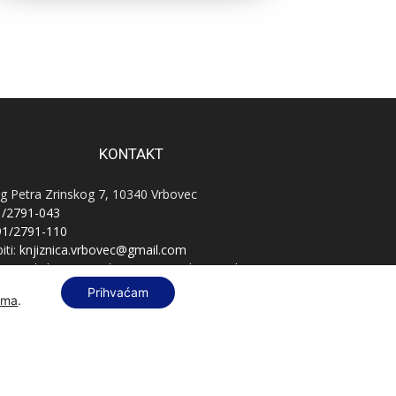
KONTAKT
g Petra Zrinskog 7, 10340 Vrbovec
1/2791-043
91/2791-110
iti:
knjiznica.vrbovec@gmail.com
vnatelj:
knjiznica.vrbovec.ravnatelj@gmail.com
B:
76589521396
Prihvaćam
ama
.