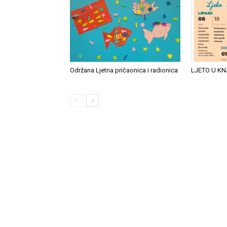
Održana Ljetna pričaonica i radionica
LJETO U KN