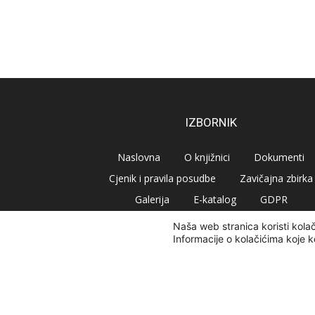
IZBORNIK
Naslovna
O knjižnici
Dokumenti
Cjenik i pravila posudbe
Zavičajna zbirka
Galerija
E-katalog
GDPR
Naša web stranica koristi kola
Informacije o kolačićima koje k
© Narodna knjižnica Vrbovec 2020 | Sva prava pridr