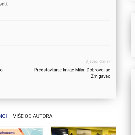
sati.
Sljedeći članak
vo
Predstavljanje knjige Milan Dobrovoljac
Žmigavec
NCI
VIŠE OD AUTORA