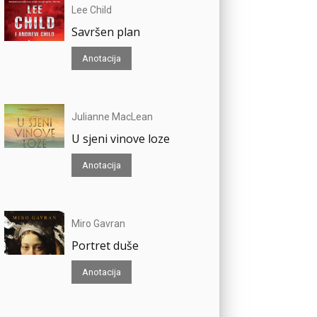
Lee Child
Savršen plan
Anotacija
Julianne MacLean
U sjeni vinove loze
Anotacija
Miro Gavran
Portret duše
Anotacija