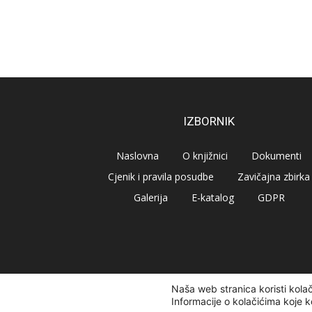
IZBORNIK
Naslovna
O knjižnici
Dokumenti
Cjenik i pravila posudbe
Zavičajna zbirka
Galerija
E-katalog
GDPR
Naša web stranica koristi kola
© Narodna knjižnica Vrbovec 2020 | Sva prava pridr
Informacije o kolačićima koje k