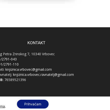
KONTAKT
g Petra Zrinskog 7, 10340 Vrbovec
1/2791-043
91/2791-110
iti:
knjiznica.vrbovec@gmail.com
vnatelj:
knjiznica.vrbovec.ravnatelj@gmail.com
B:
76589521396
Prihvaćam
ama
.