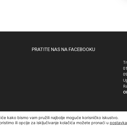
PRATITE NAS NA FACEBOOKU
Tr
0
0
Up
Ra
OI
čiće kako bismo vam pružili najbolje moguće korisničko iskustvo.
žana | Designed and developed by
Curly Code
oristimo ili opcije za isključivanje kolačića možete pronaći u
postavk