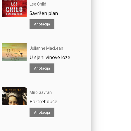
Lee Child
Savršen plan
Anotacija
Julianne MacLean
U sjeni vinove loze
Anotacija
Miro Gavran
Portret duše
Anotacija