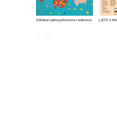
Održana Ljetna pričaonica i radionica
LJETO U KN