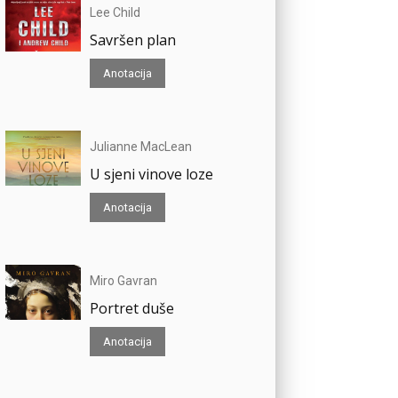
Lee Child
Savršen plan
Anotacija
Julianne MacLean
U sjeni vinove loze
Anotacija
Miro Gavran
Portret duše
Anotacija