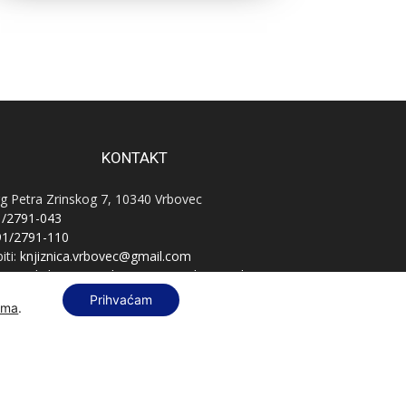
KONTAKT
g Petra Zrinskog 7, 10340 Vrbovec
1/2791-043
91/2791-110
iti:
knjiznica.vrbovec@gmail.com
vnatelj:
knjiznica.vrbovec.ravnatelj@gmail.com
B:
76589521396
Prihvaćam
ama
.