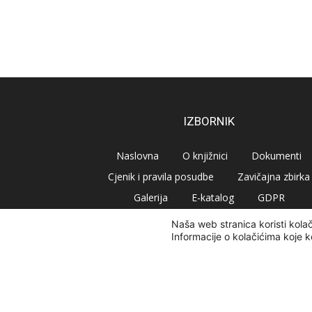
IZBORNIK
Naslovna
O knjižnici
Dokumenti
Cjenik i pravila posudbe
Zavičajna zbirka
Galerija
E-katalog
GDPR
Naša web stranica koristi kola
Informacije o kolačićima koje k
© Narodna knjižnica Vrbovec 2020 | Sva prava pridr