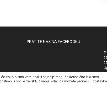
PRATITE NAS NA FACEBOOKU
Tr
0
0
Up
Ra
čiće kako bismo vam pružili najbolje moguće korisničko iskustvo.
OI
oristimo ili opcije za isključivanje kolačića možete pronaći u
postavk
žana | Designed and developed by
Curly Code