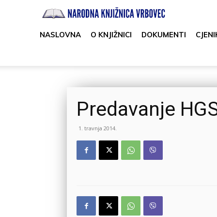
Narodna
knjižnica
NASLOVNA
O KNJIŽNICI
DOKUMENTI
CJENI
Vrbovec
Predavanje HG
1. travnja 2014.