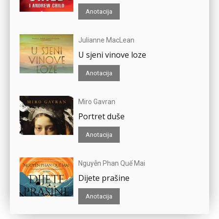
Anotacija
Julianne MacLean
U sjeni vinove loze
Anotacija
Miro Gavran
Portret duše
Anotacija
Nguyễn Phan Quế Mai
Dijete prašine
Anotacija