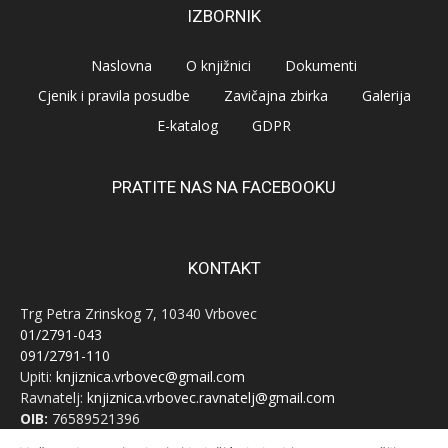
IZBORNIK
Naslovna
O knjižnici
Dokumenti
Cjenik i pravila posudbe
Zavičajna zbirka
Galerija
E-katalog
GDPR
PRATITE NAS NA FACEBOOKU
KONTAKT
Trg Petra Zrinskog 7, 10340 Vrbovec
01/2791-043
091/2791-110
Upiti:
knjiznica.vrbovec@gmail.com
Ravnatelj:
knjiznica.vrbovec.ravnatelj@gmail.com
OIB:
76589521396