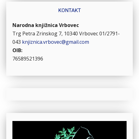
KONTAKT
Narodna knjižnica Vrbovec
Trg Petra Zrinskog 7, 10340 Vrbovec
01/2791-
043
knjiznica.vrbovec@gmail.com
OIB:
76589521396