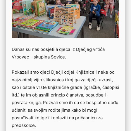
Danas su nas posjetila djeca iz Dječjeg vrtića
Vrbovec – skupina Sovice.
Pokazali smo djeci Dječji odjel Knjižnice i neke od
najzanimljivijih slikovnica i knjiga za dječji uzrast,
kao i ostale vrste knjižnične građe (igračke, časopisi
itd.) te im objasnili princip članstva, posudbe i
povrata knjiga. Pozvali smo ih da se besplatno dođu
učlaniti sa svojim roditeljima kako bi mogli
posuđivati knjige ili dolaziti na pričaonicu za
predškolce.