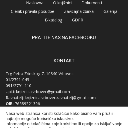
Naslovna
O knjižnici
Dokumenti
Cjenik i pravila posudbe
Zavičajna zbirka
Galerija
E-katalog
GDPR
PRATITE NAS NA FACEBOOKU
KONTAKT
Trg Petra Zrinskog 7, 10340 Vrbovec
01/2791-043
091/2791-110
Upiti:
knjiznica.vrbovec@gmail.com
Ravnatelj:
knjiznica.vrbovec.ravnatelj@gmail.com
OIB:
76589521396
Naša web stranica koristi kolačiće kako bismo vam pružili
najbolje moguće korisničko iskustvo.
Informacije o kolačićima koje koristimo ili opcije za isključivanje