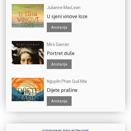
Julianne MacLean
U sjeni vinove loze
Anotacija
Miro Gavran
Portret duše
Anotacija
Nguyễn Phan Quế Mai
Dijete prašine
Anotacija