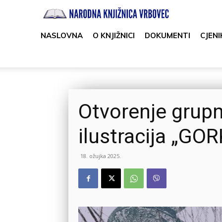
Narodna
knjižnica
NASLOVNA
O KNJIŽNICI
DOKUMENTI
CJENI
Vrbovec
Otvorenje grupn
ilustracija „GO
18. ožujka 2025.