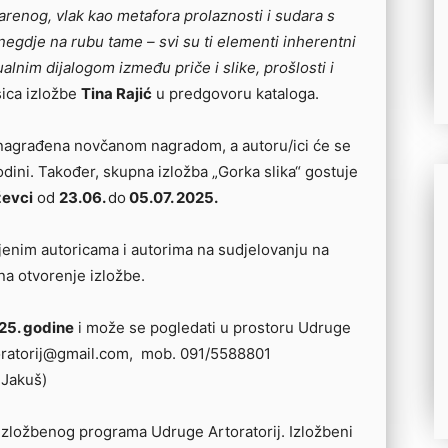
varenog, vlak kao metafora prolaznosti i sudara s
a negdje na rubu tame – svi su ti elementi inherentni
ualnim dijalogom između priče i slike, prošlosti i
sica izložbe
Tina Rajić
u predgovoru kataloga.
 će nagrađena novčanom nagradom, a autoru/ici će se
dini. Također, skupna izložba „Gorka slika“ gostuje
ževci
od
23.06.
do
05.07. 2025.
ljenim autoricama i autorima na sudjelovanju na
 na otvorenje izložbe.
025. godine
i može se pogledati u prostoru Udruge
toratorij@gmail.com, mob. 091/5588801
 Jakuš)
 Izložbenog programa Udruge Artoratorij. Izložbeni