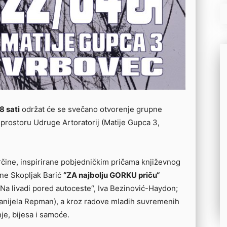
8 sati
održat će se svečano otvorenje grupne
 u prostoru Udruge Artoratorij (Matije Gupca 3,
orčine, inspirirane pobjedničkim pričama književnog
ene Skopljak Barić
“ZA najbolju GORKU priču“
 „Na livadi pored autoceste“, Iva Bezinović-Haydon;
, Danijela Repman), a kroz radove mladih suvremenih
je, bijesa i samoće.