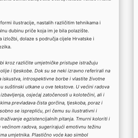
formi ilustracije, nastalih različitim tehnikama i
u dubinu priče koja im je bila polazište.
 izložbi, dolaze s područja cijele Hrvatske i
ezika.
bi kroz različite umjetničke pristupe istražuju
je i tjeskobe. Dok su se neki izravno referirali na
 iskustva, introspektivne borbe i vlastite životne
u suštinski utkane u ove tekstove. U većini radova
izbavljenja, osjećaj zatočenosti u kolotečini, ali i
kima prevladava čista gorčina, tjeskoba, poraz i
sobno se isprepliću, pri čemu su ilustrativni i
traživanje egzistencijalnih pitanja. Tmurni koloriti i
ju većinom radova, sugerirajući emotivnu težinu
ima umjetnika. Plastično voće kao simbol