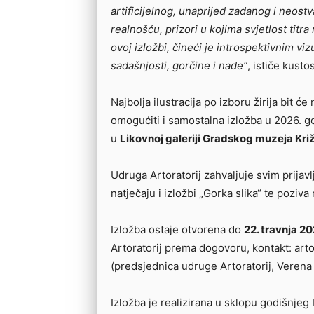
artificijelnog, unaprijed zadanog i neost
realnošću, prizori u kojima svjetlost titr
ovoj izložbi, čineći je introspektivnim viz
sadašnjosti, gorčine i nade“
, ističe kusto
Najbolja ilustracija po izboru žirija bit
omogućiti i samostalna izložba u 2026. go
u
Likovnoj galeriji Gradskog muzeja Kri
Udruga Artoratorij zahvaljuje svim prijav
natječaju i izložbi „Gorka slika“ te poziva
Izložba ostaje otvorena do
22. travnja 2
Artoratorij prema dogovoru, kontakt: ar
(predsjednica udruge Artoratorij, Verena
Izložba je realizirana u sklopu godišnjeg