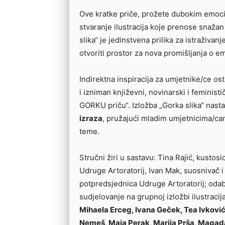
Ove kratke priče, prožete dubokim emoci
stvaranje ilustracija koje prenose snažan 
slika“ je jedinstvena prilika za istraživa
otvoriti prostor za nova promišljanja o 
Indirektna inspiracija za umjetnike/ce os
i izniman književni, novinarski i feministi
GORKU priču“. Izložba „Gorka slika“ nastav
izraza
, pružajući mladim umjetnicima/cam
teme.
Stručni žiri u sastavu: Tina Rajić, kustos
Udruge Artoratorij, Ivan Mak, suosnivač i
potpredsjednica Udruge Artoratorij; odabr
sudjelovanje na grupnoj izložbi ilustracija
Mihaela Erceg, Ivana Geček, Tea Ivković
Nemeš, Maja Perak, Marija Prša, Magada