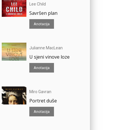
Lee Child
Savršen plan
Anotacija
Julianne MacLean
U sjeni vinove loze
Anotacija
Miro Gavran
Portret duše
Anotacija