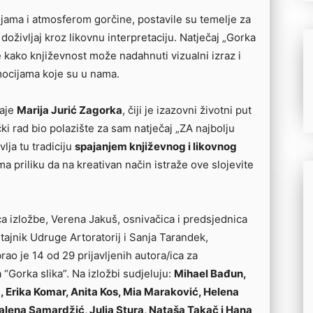
jama i atmosferom gorčine, postavile su temelje za
doživljaj kroz likovnu interpretaciju. Natječaj „Gorka
nje kako književnost može nadahnuti vizualni izraz i
emocijama koje su u nama.
taje
Marija Jurić Zagorka
, čiji je izazovni životni put
čki rad bio polazište za sam natječaj „ZA najbolju
lja tu tradiciju
spajanjem književnog i likovnog
a priliku da na kreativan način istraže ove slojevite
ica izložbe, Verena Jakuš, osnivačica i predsjednica
 tajnik Udruge Artoratorij i Sanja Tarandek,
ao je 14 od 29 prijavljenih autora/ica za
 “Gorka slika”. Na izložbi sudjeluju:
Mihael Bađun,
, Erika Komar, Anita Kos, Mia Maraković, Helena
lena Samardžić, Julia Stura, Nataša Takač i Hana