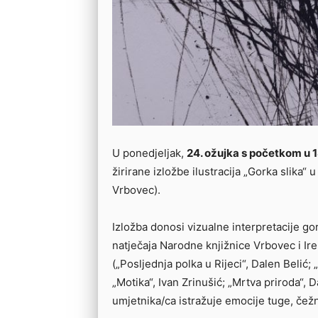
U ponedjeljak,
24. ožujka s početkom u 1
žirirane izložbe ilustracija „Gorka slika“
Vrbovec).
Izložba donosi vizualne interpretacije g
natječaja Narodne knjižnice Vrbovec i Ir
(„Posljednja polka u Rijeci“, Dalen Belić;
„Motika“, Ivan Zrinušić; „Mrtva priroda“
umjetnika/ca istražuje emocije tuge, čežn