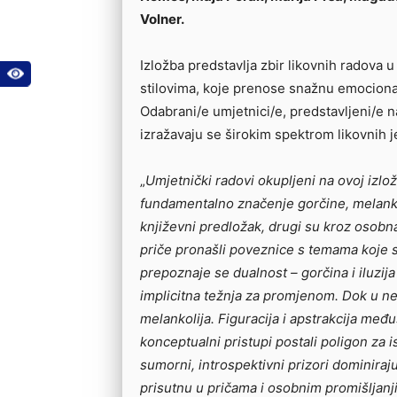
Volner.
Izložba predstavlja zbir likovnih radova u 
stilovima, koje prenose snažnu emocionaln
Odabrani/e umjetnici/e, predstavljeni/e na
izražavaju se širokim spektrom likovnih j
„
Umjetnički radovi okupljeni na ovoj izlož
fundamentalno značenje gorčine, melankoli
književni predložak, drugi su kroz osobna
priče pronašli poveznice s temama koje s
prepoznaje se dualnost – gorčina i iluzija 
implicitna težnja za promjenom. Dok u ne
melankolija. Figuracija i apstrakcija među
konceptualni pristupi postali poligon za is
sumorni, introspektivni prizori dominira
prisutnu u pričama i osobnim promišljanj