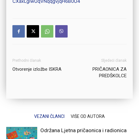
CXaxLgIwUqVNqqgvjqH6B0U4
Prethodni članak
Sljedeći članak
Otvorenje izložbe ISKRA
PRIČAONICA ZA
PREDŠKOLCE
VEZANI ČLANCI
VIŠE OD AUTORA
Održana Ljetna pričaonica i radionica