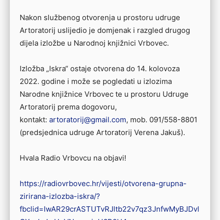
Nakon službenog otvorenja u prostoru udruge
Artoratorij uslijedio je domjenak i razgled drugog
dijela izložbe u Narodnoj knjižnici Vrbovec.
Izložba „Iskra“ ostaje otvorena do 14. kolovoza
2022. godine i može se pogledati u izlozima
Narodne knjižnice Vrbovec te u prostoru Udruge
Artoratorij prema dogovoru,
kontakt:
artoratorij@gmail.com
, mob. 091/558-8801
(predsjednica udruge Artoratorij Verena Jakuš).
Hvala Radio Vrbovcu na objavi!
https://radiovrbovec.hr/vijesti/otvorena-grupna-
zirirana-izlozba-iskra/?
fbclid=IwAR29crASTUTvRJltb22v7qz3JnfwMyBJDvl