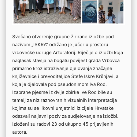
Svečano otvorenje grupne žirirane izložbe pod
nazivom „ISKRA“ održano je jučer u prostoru
vrbovečke udruge Artoratorij. Riječ je o izložbi koja
naglasak stavlja na bogatu povijest grada Vrbovca
primarno kroz istraživanje djelovanja značajne
književnice i prevoditeljice Štefe Iskre Kršnjavi, a
koja je djelovala pod pseudonimom Iva Rod.
Izabrane pjesme iz dvije zbirke Ive Rod bile su
temelj za niz raznovrsnih vizualnih interpretacija
kojima su se likovni umjetnici iz cijele Hrvatske
odazvali na javni poziv za sudjelovanje na izložbi.
Izloženi su radovi 23 od ukupno 45 prijavljenih
autora.