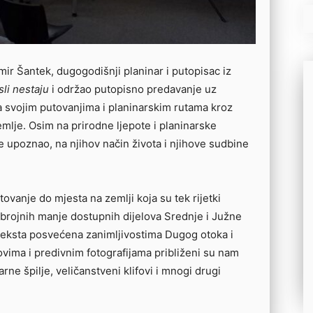
ir Šantek, dugogodišnji planinar i putopisac iz
li nestaju
i održao putopisno predavanje uz
a svojim putovanjima i planinarskim rutama kroz
mlje. Osim na prirodne ljepote i planinarske
je upoznao, na njihov način života i njihove sudbine
tovanje do mjesta na zemlji koja su tek rijetki
 brojnih manje dostupnih dijelova Srednje i Južne
u teksta posvećena zanimljivostima Dugog otoka i
vima i predivnim fotografijama približeni su nam
rne špilje, veličanstveni klifovi i mnogi drugi