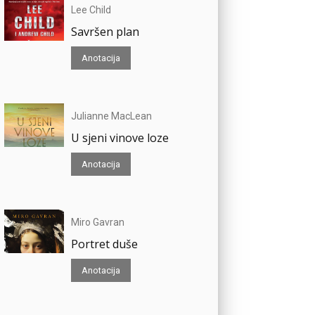
Lee Child
Savršen plan
Anotacija
Julianne MacLean
U sjeni vinove loze
Anotacija
Miro Gavran
Portret duše
Anotacija