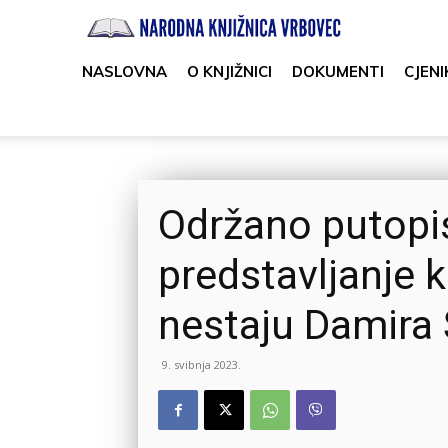
Narodna
knjižnica
NASLOVNA
O KNJIŽNICI
DOKUMENTI
CJENI
Vrbovec
Održano putopi
predstavljanje k
nestaju Damira
9. svibnja 2023.