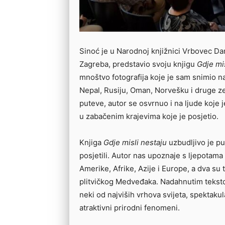
Sinoć je u Narodnoj knjižnici Vrbovec Dam
Zagreba, predstavio svoju knjigu
Gdje mis
mnoštvo fotografija koje je sam snimio n
Nepal, Rusiju, Oman, Norvešku i druge ze
puteve, autor se osvrnuo i na ljude koje 
u zabačenim krajevima koje je posjetio.
Knjiga
Gdje misli nestaju
uzbudljivo je pu
posjetili. Autor nas upoznaje s ljepotama
Amerike, Afrike, Azije i Europe, a dva s
plitvičkog Medveđaka. Nadahnutim teksto
neki od najviših vrhova svijeta, spektakula
atraktivni prirodni fenomeni.