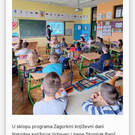
U sklopu programa Zagorkini književni dani
Narodne knjižnice Vrbovec i Irene Skopljak Barić,