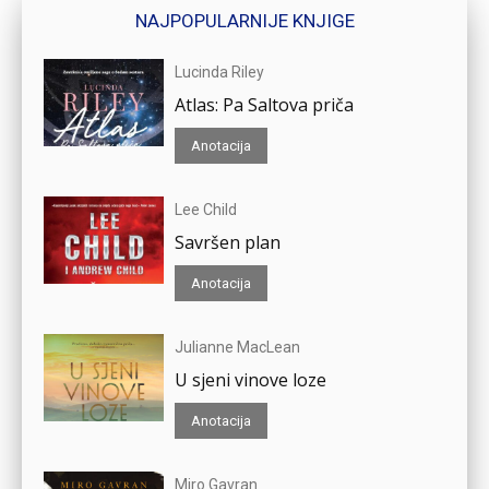
NAJPOPULARNIJE KNJIGE
Lucinda Riley
Atlas: Pa Saltova priča
Anotacija
Lee Child
Savršen plan
Anotacija
Julianne MacLean
U sjeni vinove loze
Anotacija
Miro Gavran