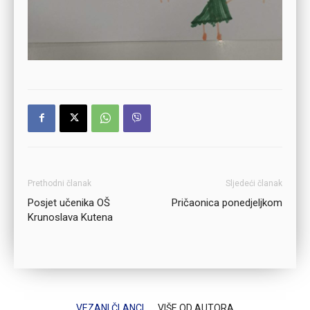
Prethodni članak
Sljedeći članak
Posjet učenika OŠ
Pričaonica ponedjeljkom
Krunoslava Kutena
VEZANI ČLANCI
VIŠE OD AUTORA