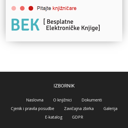
IZBORNIK
Naslovna
O knjižnici
Dokumenti
Cjenik i pravila posudbe
Zavičajna zbirka
Galerija
E-katalog
GDPR