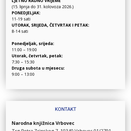
LJETNO RADNO VRIJEME
(15. lipnja do 31. kolovoza 2026.)
PONEDJELJAK:
11-19 sati
UTORAK, SRIJEDA, ČETVRTAK I PETAK:
8-14 sati
Ponedjeljak, srijeda:
11:00 – 19:00
Utorak, četvrtak, petak:
7:30 – 15:30
Druga subota u mjesecu:
9:00 – 13:00
KONTAKT
Narodna knjižnica Vrbovec
Trg Petra Zrinskog 7, 10340 Vrbovec
01/2791-