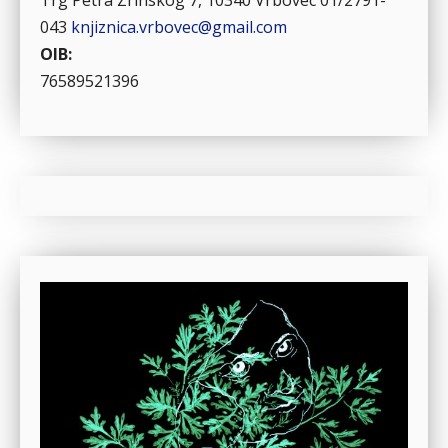
043
knjiznica.vrbovec@gmail.com
OIB:
76589521396