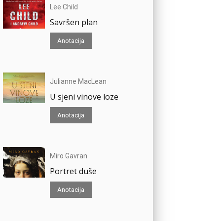
Lee Child
Savršen plan
Anotacija
Julianne MacLean
U sjeni vinove loze
Anotacija
Miro Gavran
Portret duše
Anotacija