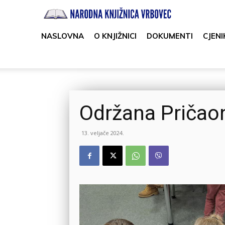
Narodna
knjižnica
NASLOVNA
O KNJIŽNICI
DOKUMENTI
CJENI
Vrbovec
Održana Pričao
13. veljače 2024.