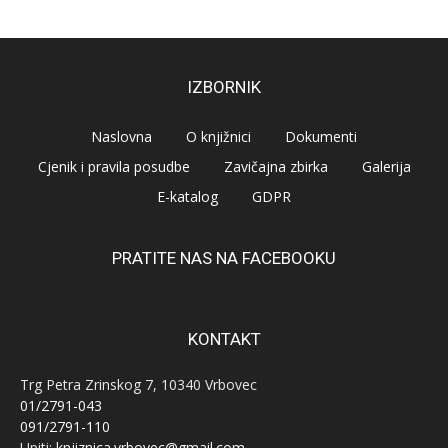
IZBORNIK
Naslovna
O knjižnici
Dokumenti
Cjenik i pravila posudbe
Zavičajna zbirka
Galerija
E-katalog
GDPR
PRATITE NAS NA FACEBOOKU
KONTAKT
Trg Petra Zrinskog 7, 10340 Vrbovec
01/2791-043
091/2791-110
Upiti:
knjiznica.vrbovec@gmail.com