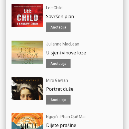
Lee Child
Savršen plan
Anotacija
Julianne MacLean
U sjeni vinove loze
Anotacija
Miro Gavran
Portret duše
Anotacija
Nguyễn Phan Quế Mai
Dijete prašine