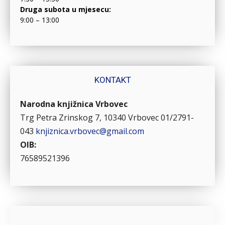
Druga subota u mjesecu:
9:00 – 13:00
KONTAKT
Narodna knjižnica Vrbovec
Trg Petra Zrinskog 7, 10340 Vrbovec
01/2791-
043
knjiznica.vrbovec@gmail.com
OIB:
76589521396