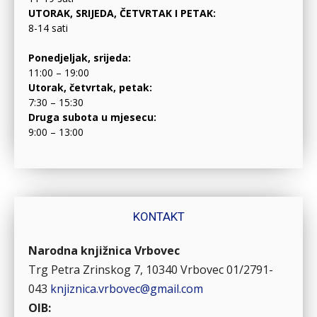
UTORAK, SRIJEDA, ČETVRTAK I PETAK:
8-14 sati
Ponedjeljak, srijeda:
11:00 – 19:00
Utorak, četvrtak, petak:
7:30 – 15:30
Druga subota u mjesecu:
9:00 – 13:00
KONTAKT
Narodna knjižnica Vrbovec
Trg Petra Zrinskog 7, 10340 Vrbovec
01/2791-
043
knjiznica.vrbovec@gmail.com
OIB: