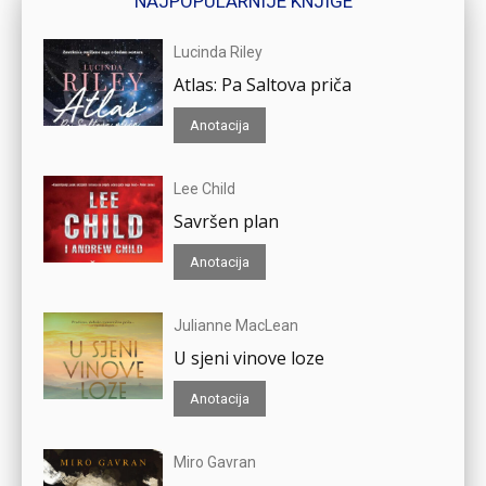
NAJPOPULARNIJE KNJIGE
Lucinda Riley
Atlas: Pa Saltova priča
Anotacija
Lee Child
Savršen plan
Anotacija
Julianne MacLean
U sjeni vinove loze
Anotacija
Miro Gavran