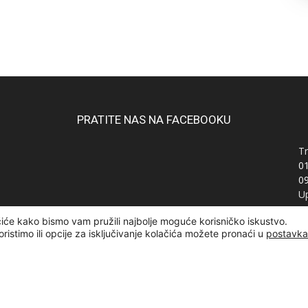
PRATITE NAS NA FACEBOOKU
Tr
0
0
Up
Ra
čiće kako bismo vam pružili najbolje moguće korisničko iskustvo.
OI
oristimo ili opcije za isključivanje kolačića možete pronaći u
postavk
žana | Designed and developed by
Curly Code