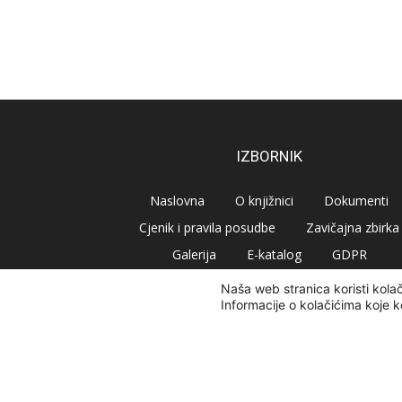
IZBORNIK
Naslovna
O knjižnici
Dokumenti
Cjenik i pravila posudbe
Zavičajna zbirka
Galerija
E-katalog
GDPR
Naša web stranica koristi kola
Informacije o kolačićima koje k
© Narodna knjižnica Vrbovec 2020 | Sva prava pridr