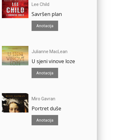
Lee Child
Savršen plan
Anotacija
Julianne MacLean
U sjeni vinove loze
Anotacija
Miro Gavran
Portret duše
Anotacija