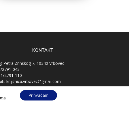
KONTAKT
g Petra Zrinskog 7, 10340 Vrbovec
1/2791-043
91/2791-110
iti:
knjiznica.vrbovec@gmail.com
vnatelj:
knjiznica.vrbovec.ravnatelj@gmail.com
B:
76589521396
Prihvaćam
ama
.