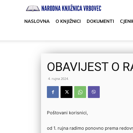
Narodna
knjižnica
NASLOVNA
O KNJIŽNICI
DOKUMENTI
CJENI
Vrbovec
OBAVIJEST O 
4. rujna 2024.
Poštovani korisnici,
od 1. rujna radimo ponovno prema redo