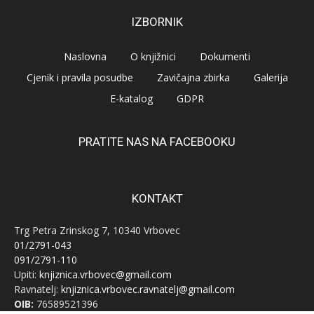
IZBORNIK
Naslovna
O knjižnici
Dokumenti
Cjenik i pravila posudbe
Zavičajna zbirka
Galerija
E-katalog
GDPR
PRATITE NAS NA FACEBOOKU
KONTAKT
Trg Petra Zrinskog 7, 10340 Vrbovec
01/2791-043
091/2791-110
Upiti:
knjiznica.vrbovec@gmail.com
Ravnatelj:
knjiznica.vrbovec.ravnatelj@gmail.com
OIB:
76589521396