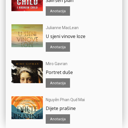
Savršen plan
Anotacija
Julianne MacLean
U sjeni vinove loze
Anotacija
Miro Gavran
Portret duše
Anotacija
Nguyễn Phan Quế Mai
Dijete prašine
Anotacija