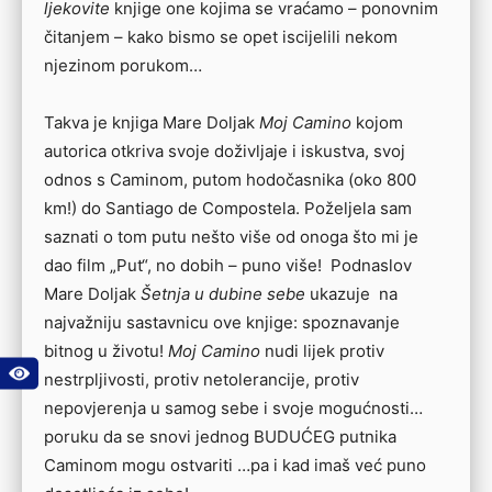
ljekovite
knjige one kojima se vraćamo – ponovnim
čitanjem – kako bismo se opet iscijelili nekom
njezinom porukom…
Takva je knjiga Mare Doljak
Moj Camino
kojom
autorica otkriva svoje doživljaje i iskustva, svoj
odnos s Caminom, putom hodočasnika (oko 800
km!) do Santiago de Compostela. Poželjela sam
saznati o tom putu nešto više od onoga što mi je
dao film „Put“, no dobih – puno više! Podnaslov
Mare Doljak
Šetnja u dubine sebe
ukazuje na
najvažniju sastavnicu ove knjige: spoznavanje
bitnog u životu!
Moj Camino
nudi lijek protiv
nestrpljivosti, protiv netolerancije, protiv
nepovjerenja u samog sebe i svoje mogućnosti…
poruku da se snovi jednog BUDUĆEG putnika
Caminom mogu ostvariti …pa i kad imaš već puno