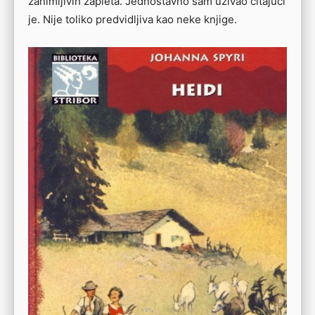
zanimljivih zapleta. Jednostavno sam uživao čitajući
je. Nije toliko predvidljiva kao neke knjige.