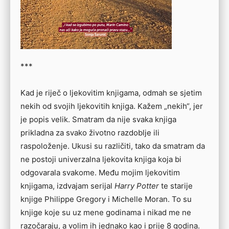
***
Kad je riječ o ljekovitim knjigama, odmah se sjetim
nekih od svojih ljekovitih knjiga. Kažem „nekih“, jer
je popis velik. Smatram da nije svaka knjiga
prikladna za svako životno razdoblje ili
raspoloženje. Ukusi su različiti, tako da smatram da
ne postoji univerzalna ljekovita knjiga koja bi
odgovarala svakome. Među mojim ljekovitim
knjigama, izdvajam serijal
Harry Potter
te starije
knjige Philippe Gregory i Michelle Moran. To su
knjige koje su uz mene godinama i nikad me ne
razočaraju, a volim ih jednako kao i prije 8 godina.