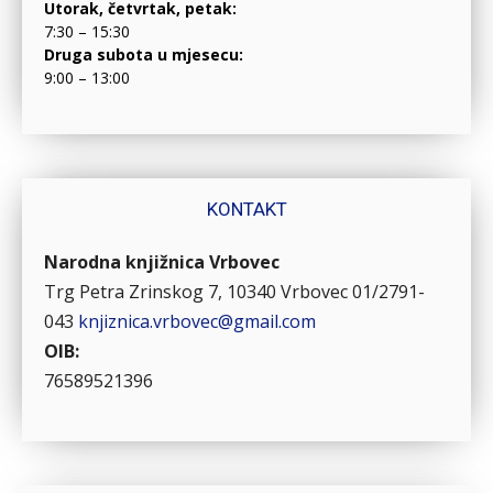
Utorak, četvrtak, petak:
7:30 – 15:30
Druga subota u mjesecu:
9:00 – 13:00
KONTAKT
Narodna knjižnica Vrbovec
Trg Petra Zrinskog 7, 10340 Vrbovec
01/2791-
043
knjiznica.vrbovec@gmail.com
OIB:
76589521396