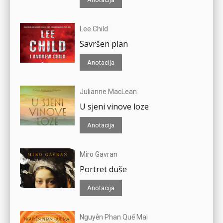
Lee Child
Savršen plan
Anotacija
Julianne MacLean
U sjeni vinove loze
Anotacija
Miro Gavran
Portret duše
Anotacija
Nguyễn Phan Quế Mai