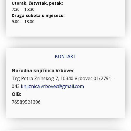
Utorak, četvrtak, petak:
7:30 – 15:30
Druga subota u mjesecu:
9:00 – 13:00
KONTAKT
Narodna knjižnica Vrbovec
Trg Petra Zrinskog 7, 10340 Vrbovec
01/2791-
043
knjiznica.vrbovec@gmail.com
OIB:
76589521396