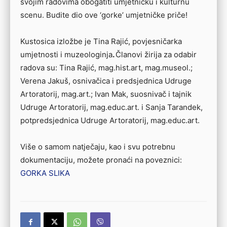
svojim radovima obogatiti umjetničku i kulturnu
scenu. Budite dio ove ‘gorke’ umjetničke priče!
Kustosica izložbe je Tina Rajić, povjesničarka
umjetnosti i muzeologinja
.
Članovi žirija za odabir
radova su: Tina Rajić, mag.hist.art, mag.museol.;
Verena Jakuš, osnivačica i predsjednica Udruge
Artoratorij, mag.art.
; Ivan Mak, suosnivač i tajnik
Udruge Artoratorij, mag.educ.art. i Sanja Tarandek,
potpredsjednica Udruge Artoratorij, mag.educ.art.
Više o samom natječaju, kao i svu potrebnu
dokumentaciju, možete pronaći na poveznici:
GORKA SLIKA