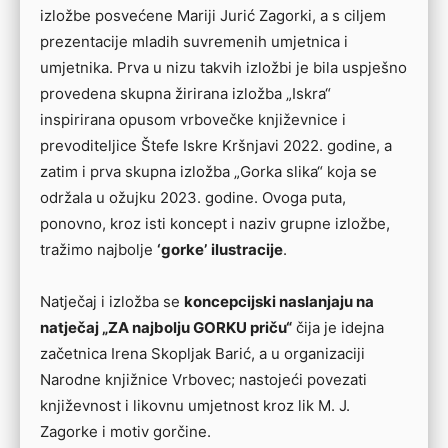
izložbe posvećene Mariji Jurić Zagorki, a s ciljem
prezentacije mladih suvremenih umjetnica i
umjetnika. Prva u nizu takvih izložbi je bila uspješno
provedena skupna žirirana izložba „Iskra“
inspirirana opusom vrbovečke književnice i
prevoditeljice Štefe Iskre Kršnjavi 2022. godine, a
zatim i prva skupna izložba „Gorka slika“ koja se
održala u ožujku 2023. godine. Ovoga puta,
ponovno, kroz isti koncept i naziv grupne izložbe,
tražimo najbolje
‘gorke’
ilustracije
.
Natječaj i izložba se
koncepcijski naslanjaju na
natječaj „ZA najbolju GORKU priču“
čija je idejna
začetnica Irena Skopljak Barić, a u organizaciji
Narodne knjižnice Vrbovec; nastojeći povezati
književnost i likovnu umjetnost kroz lik M. J.
Zagorke i motiv gorčine.