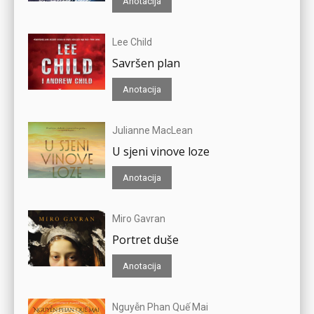
Anotacija
Lee Child
Savršen plan
Anotacija
Julianne MacLean
U sjeni vinove loze
Anotacija
Miro Gavran
Portret duše
Anotacija
Nguyễn Phan Quế Mai