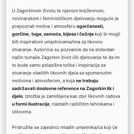
U Zagorkinom životu te njenom književnom,
novinarskom i feminističkom djelovanju moguće je
prepoznati motive i atmosferu
ogorčenosti,
gorčine,
tuge, samoće, bijesa i čežnje
koji bi mogli
biti inspirativni umjetnicama/ima za likovno
stvaranje. Autori/ce su pozvani/e da na slobodan
način tumače Zagorkin život i/ili djelovanje te da im
to bude samo polazišna točka i inspiracija za
stvaranje vlastitih likovnih djela sa spomenutim
motivima i atmosferom, a koja
ne trebaju
sadržavati doslovne reference na Zagorkin lik i
djelo
. Izložba je zamišljena kao zbir likovnih radova
u formi ilustracije
, nastalih različitim tehnikama i
stilovima.
Pridružite se zajednici mladih umjetnika/ca koji će