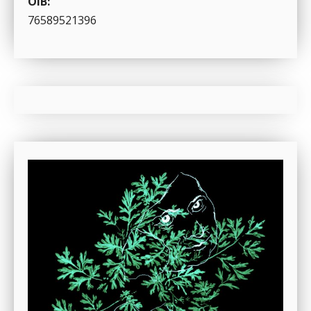
OIB:
76589521396