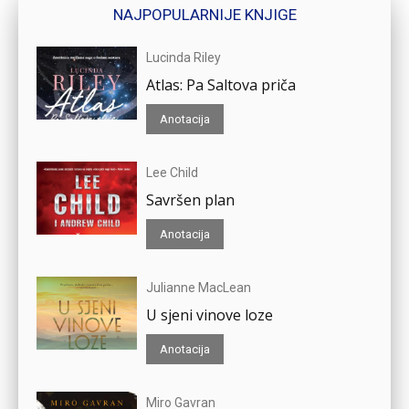
NAJPOPULARNIJE KNJIGE
Lucinda Riley
Atlas: Pa Saltova priča
Anotacija
Lee Child
Savršen plan
Anotacija
Julianne MacLean
U sjeni vinove loze
Anotacija
Miro Gavran