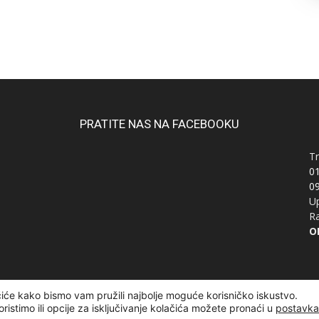
PRATITE NAS NA FACEBOOKU
Tr
0
0
Up
Ra
OI
čiće kako bismo vam pružili najbolje moguće korisničko iskustvo.
žana | Designed and developed by
Curly Code
oristimo ili opcije za isključivanje kolačića možete pronaći u
postavk