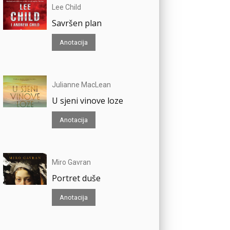
Lee Child
Savršen plan
Anotacija
Julianne MacLean
U sjeni vinove loze
Anotacija
Miro Gavran
Portret duše
Anotacija