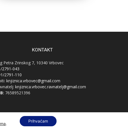
KONTAKT
g Petra Zrinskog 7, 10340 Vrbovec
1/2791-043
91/2791-110
iti:
knjiznica.vrbovec@gmail.com
vnatelj:
knjiznica.vrbovec.ravnatelj@gmail.com
B:
76589521396
Prihvaćam
ama
.