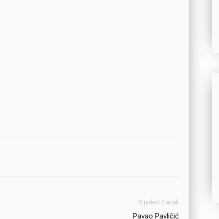
Sljedeći članak
Pavao Pavličić