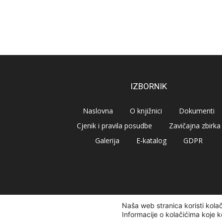
IZBORNIK
Naslovna
O knjižnici
Dokumenti
Cjenik i pravila posudbe
Zavičajna zbirka
Galerija
E-katalog
GDPR
Naša web stranica koristi kola
© Narodna knjižnica Vrbovec 2020 | Sva prava pridr
Informacije o kolačićima koje k