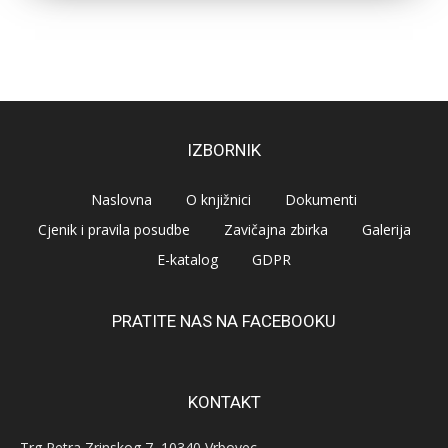
IZBORNIK
Naslovna
O knjižnici
Dokumenti
Cjenik i pravila posudbe
Zavičajna zbirka
Galerija
E-katalog
GDPR
PRATITE NAS NA FACEBOOKU
KONTAKT
Trg Petra Zrinskog 7, 10340 Vrbovec