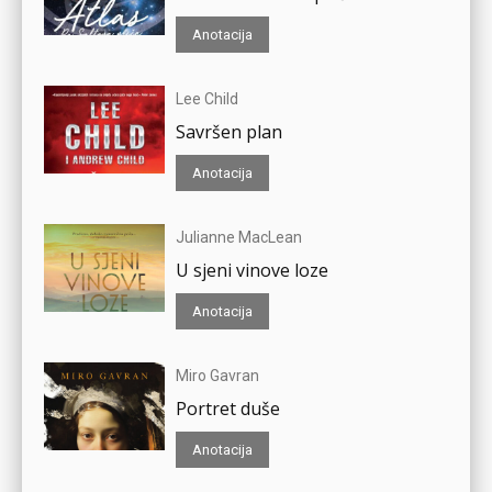
Anotacija
Lee Child
Savršen plan
Anotacija
Julianne MacLean
U sjeni vinove loze
Anotacija
Miro Gavran
Portret duše
Anotacija