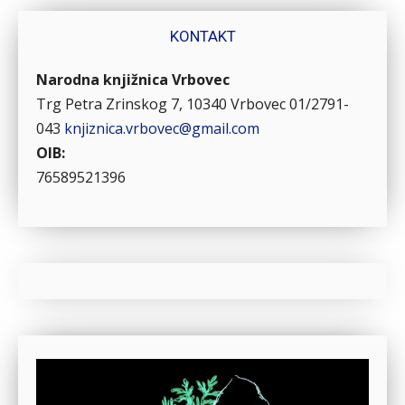
KONTAKT
Narodna knjižnica Vrbovec
Trg Petra Zrinskog 7, 10340 Vrbovec
01/2791-
043
knjiznica.vrbovec@gmail.com
OIB:
76589521396