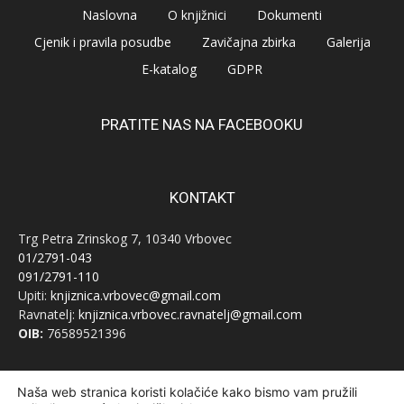
Naslovna
O knjižnici
Dokumenti
Cjenik i pravila posudbe
Zavičajna zbirka
Galerija
E-katalog
GDPR
PRATITE NAS NA FACEBOOKU
KONTAKT
Trg Petra Zrinskog 7, 10340 Vrbovec
01/2791-043
091/2791-110
Upiti:
knjiznica.vrbovec@gmail.com
Ravnatelj:
knjiznica.vrbovec.ravnatelj@gmail.com
OIB:
76589521396
Naša web stranica koristi kolačiće kako bismo vam pružili