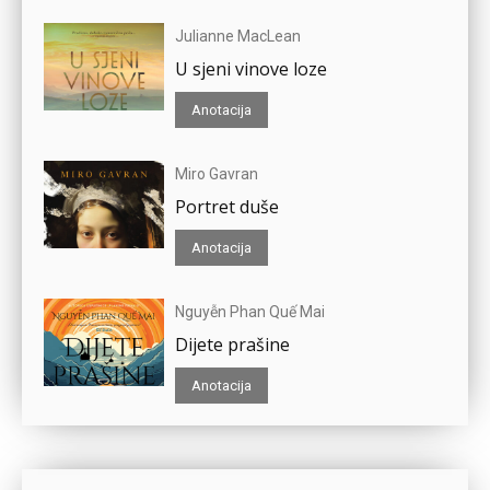
Julianne MacLean
U sjeni vinove loze
Anotacija
Miro Gavran
Portret duše
Anotacija
Nguyễn Phan Quế Mai
Dijete prašine
Anotacija