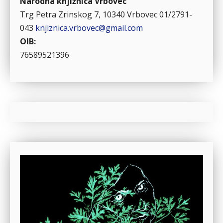
Narodna knjižnica Vrbovec
Trg Petra Zrinskog 7, 10340 Vrbovec
01/2791-
043
knjiznica.vrbovec@gmail.com
OIB:
76589521396