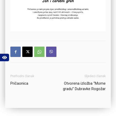
Prethodni članak
Sljedeći članak
Pričaonica
Otvorena izložba “Mome
gradu” Dubravke Rogožar