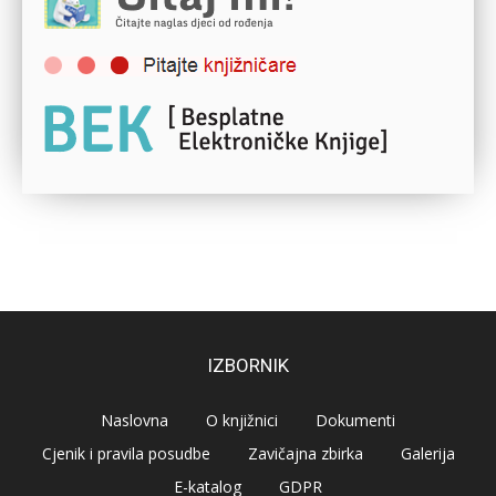
IZBORNIK
Naslovna
O knjižnici
Dokumenti
Cjenik i pravila posudbe
Zavičajna zbirka
Galerija
E-katalog
GDPR