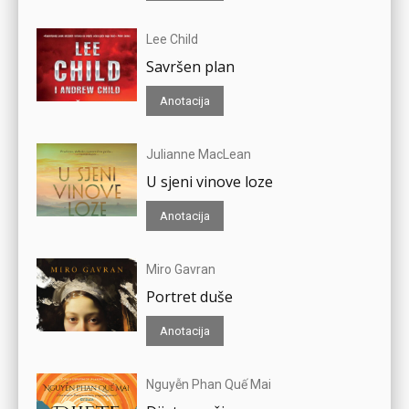
Lee Child
Savršen plan
Anotacija
Julianne MacLean
U sjeni vinove loze
Anotacija
Miro Gavran
Portret duše
Anotacija
Nguyễn Phan Quế Mai