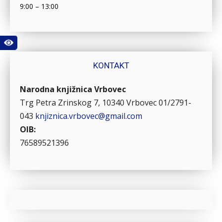
9:00 – 13:00
KONTAKT
Narodna knjižnica Vrbovec
Trg Petra Zrinskog 7, 10340 Vrbovec
01/2791-
043
knjiznica.vrbovec@gmail.com
OIB:
76589521396