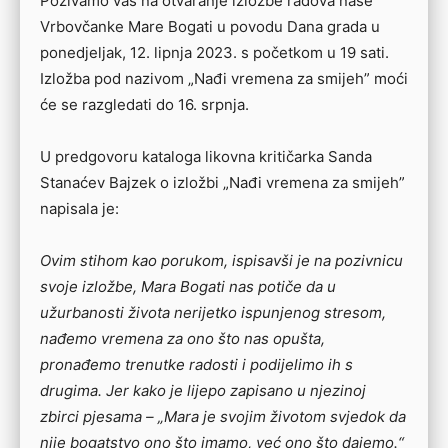
Pozivamo vas na otvaranje izložbe radova naše
Vrbovčanke Mare Bogati u povodu Dana grada u
ponedjeljak, 12. lipnja 2023. s početkom u 19 sati.
Izložba pod nazivom „Nađi vremena za smijeh” moći
će se razgledati do 16. srpnja.
U predgovoru kataloga likovna kritičarka Sanda
Stanaćev Bajzek o izložbi „Nađi vremena za smijeh”
napisala je:
Ovim stihom kao porukom, ispisavši je na pozivnicu
svoje izložbe, Mara Bogati nas potiče da u
užurbanosti života nerijetko ispunjenog stresom,
nađemo vremena za ono što nas opušta,
pronađemo trenutke radosti i podijelimo ih s
drugima. Jer kako je lijepo zapisano u njezinoj
zbirci pjesama – „Mara je svojim životom svjedok da
nije bogatstvo ono što imamo, već ono što dajemo.“