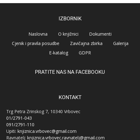
IZBORNIK
Naslovna
O knjižnici
Dokumenti
Cjenik i pravila posudbe
Zavičajna zbirka
Galerija
E-katalog
GDPR
PRATITE NAS NA FACEBOOKU
KONTAKT
Trg Petra Zrinskog 7, 10340 Vrbovec
01/2791-043
091/2791-110
Upiti:
knjiznica.vrbovec@gmail.com
Ravnatelj:
knjiznica.vrbovec.ravnatelj@gmail.com