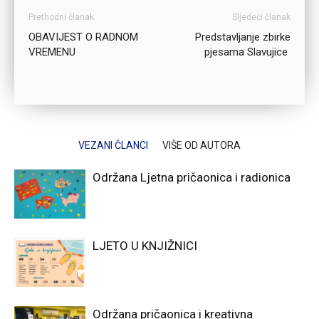
Prethodni članak
Sljedeći članak
OBAVIJEST O RADNOM
Predstavljanje zbirke
VREMENU
pjesama Slavujice
VEZANI ČLANCI
VIŠE OD AUTORA
Održana Ljetna pričaonica i radionica
LJETO U KNJIŽNICI
Održana pričaonica i kreativna