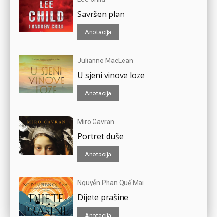
Savršen plan
Anotacija
Julianne MacLean
U sjeni vinove loze
Anotacija
Miro Gavran
Portret duše
Anotacija
Nguyễn Phan Quế Mai
Dijete prašine
Anotacija