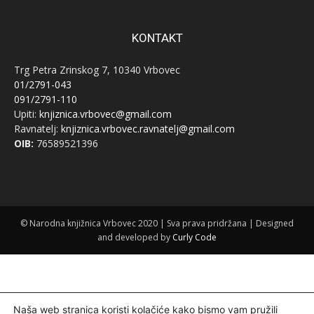
KONTAKT
Trg Petra Zrinskog 7, 10340 Vrbovec
01/2791-043
091/2791-110
Upiti:
knjiznica.vrbovec@gmail.com
Ravnatelj:
knjiznica.vrbovec.ravnatelj@gmail.com
OIB:
76589521396
© Narodna knjižnica Vrbovec 2020 | Sva prava pridržana | Designed
and developed by
Curly Code
Naša web stranica koristi kolačiće kako bismo vam pružili