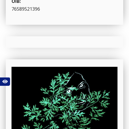
OIB:
76589521396