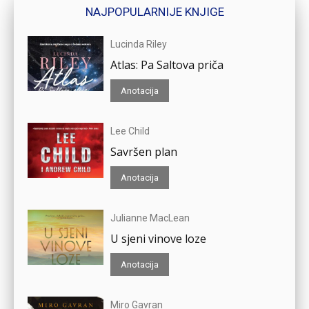
NAJPOPULARNIJE KNJIGE
Lucinda Riley
Atlas: Pa Saltova priča
Anotacija
Lee Child
Savršen plan
Anotacija
Julianne MacLean
U sjeni vinove loze
Anotacija
Miro Gavran