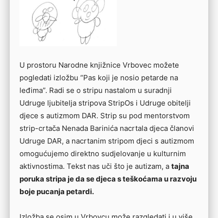
U prostoru Narodne knjižnice Vrbovec možete
pogledati izložbu “Pas koji je nosio petarde na
leđima”. Radi se o stripu nastalom u suradnji
Udruge ljubitelja stripova StripOs i Udruge obitelji
djece s autizmom DAR. Strip su pod mentorstvom
strip-crtača Nenada Barinića nacrtala djeca članovi
Udruge DAR, a nacrtanim stripom djeci s autizmom
omogućujemo direktno sudjelovanje u kulturnim
aktivnostima. Tekst nas uči što je autizam, a
tajna
poruka stripa je da se djeca s teškoćama u razvoju
boje pucanja petardi.
Izložba se osim u Vrbovcu može razgledati i u više