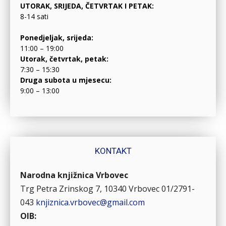
UTORAK, SRIJEDA, ČETVRTAK I PETAK:
8-14 sati
Ponedjeljak, srijeda:
11:00 – 19:00
Utorak, četvrtak, petak:
7:30 – 15:30
Druga subota u mjesecu:
9:00 – 13:00
KONTAKT
Narodna knjižnica Vrbovec
Trg Petra Zrinskog 7, 10340 Vrbovec
01/2791-
043
knjiznica.vrbovec@gmail.com
OIB: