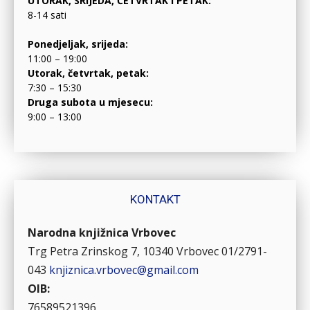
UTORAK, SRIJEDA, ČETVRTAK I PETAK:
8-14 sati
Ponedjeljak, srijeda:
11:00 – 19:00
Utorak, četvrtak, petak:
7:30 – 15:30
Druga subota u mjesecu:
9:00 – 13:00
KONTAKT
Narodna knjižnica Vrbovec
Trg Petra Zrinskog 7, 10340 Vrbovec
01/2791-
043
knjiznica.vrbovec@gmail.com
OIB:
76589521396