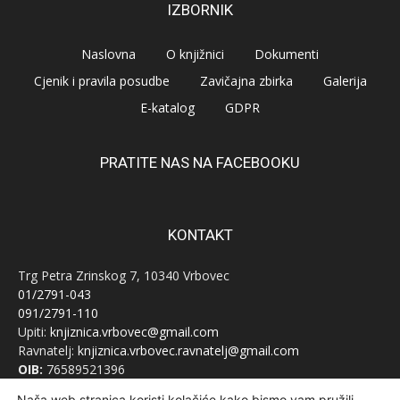
IZBORNIK
Naslovna
O knjižnici
Dokumenti
Cjenik i pravila posudbe
Zavičajna zbirka
Galerija
E-katalog
GDPR
PRATITE NAS NA FACEBOOKU
KONTAKT
Trg Petra Zrinskog 7, 10340 Vrbovec
01/2791-043
091/2791-110
Upiti:
knjiznica.vrbovec@gmail.com
Ravnatelj:
knjiznica.vrbovec.ravnatelj@gmail.com
OIB:
76589521396
Naša web stranica koristi kolačiće kako bismo vam pružili