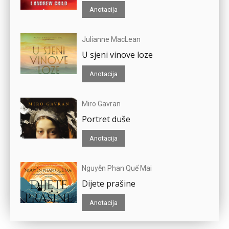
Anotacija
Julianne MacLean
U sjeni vinove loze
Anotacija
Miro Gavran
Portret duše
Anotacija
Nguyễn Phan Quế Mai
Dijete prašine
Anotacija