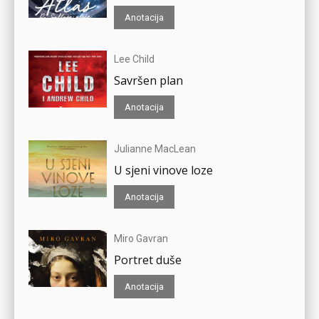
Anotacija
Lee Child
Savršen plan
Anotacija
Julianne MacLean
U sjeni vinove loze
Anotacija
Miro Gavran
Portret duše
Anotacija