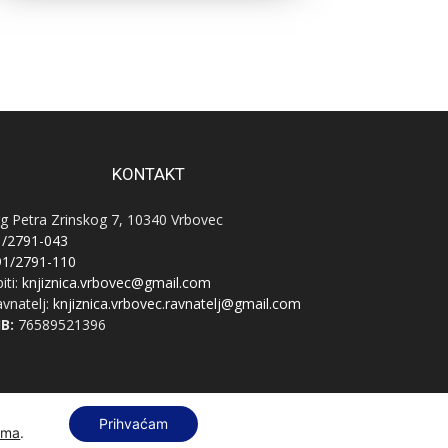
KONTAKT
g Petra Zrinskog 7, 10340 Vrbovec
1/2791-043
91/2791-110
iti:
knjiznica.vrbovec@gmail.com
vnatelj:
knjiznica.vrbovec.ravnatelj@gmail.com
B:
76589521396
Prihvaćam
ama
.