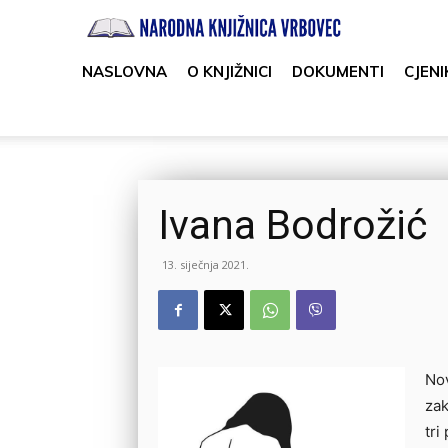
Narodna
knjižnica
NASLOVNA
O KNJIŽNICI
DOKUMENTI
CJENI
Vrbovec
Ivana Bodrožić
13. siječnja 2021.
Nov
zak
tri