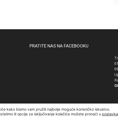
PRATITE NAS NA FACEBOOKU
Tr
0
0
Up
Ra
OI
čiće kako bismo vam pružili najbolje moguće korisničko iskustvo.
žana | Designed and developed by
Curly Code
oristimo ili opcije za isključivanje kolačića možete pronaći u
postavk