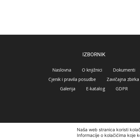
IZBORNIK
Naslovna
O knjižnici
Dokumenti
Cjenik i pravila posudbe
Zavičajna zbirka
Galerija
E-katalog
GDPR
Naša web stranica koristi kola
© Narodna knjižnica Vrbovec 2020 | Sva prava pridr
Informacije o kolačićima koje k