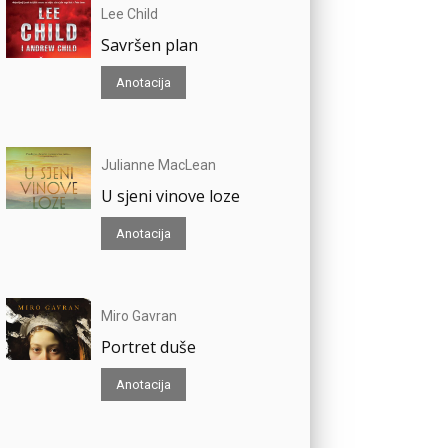
Lee Child
Savršen plan
Anotacija
Julianne MacLean
U sjeni vinove loze
Anotacija
Miro Gavran
Portret duše
Anotacija