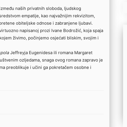
između naših privatnih sloboda, ljudskog
osredstvom empatije, kao najvažnijim rekvizitom,
apretene obiteljske odnose i zabranjene ljubavi.
virtuozno napisanoj prozi Ivane Bodrožić, koja spaja
 kojem živimo, počinjemo osjećati bliskim, svojim i
spola
Jeffreyja Eugenidesa ili romana Margaret
društvenim ozljedama, snaga ovog romana zapravo je
ama preoblikuje i učini ga pokretačem osobne i