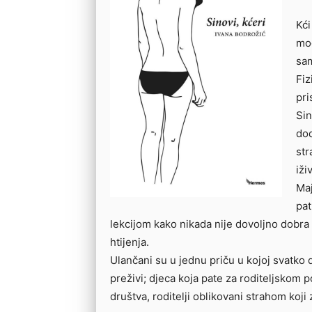
Kći
mog
sam
Fiz
pri
Sin
dod
str
iži
Maj
pat
lekcijom kako nikada nije dovoljno dobra 
htijenja.
Ulančani su u jednu priču u kojoj svatko d
preživi; djeca koja pate za roditeljskom 
društva, roditelji oblikovani strahom koji