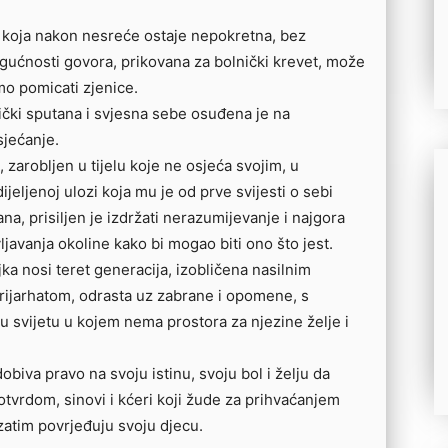
 koja nakon nesreće ostaje nepokretna, bez
ućnosti govora, prikovana za bolnički krevet, može
o pomicati zjenice.
ički sputana i svjesna sebe osuđena je na
sjećanje.
, zarobljen u tijelu koje ne osjeća svojim, u
ijeljenoj ulozi koja mu je od prve svijesti o sebi
ana, prisiljen je izdržati nerazumijevanje i najgora
vljavanja okoline kako bi mogao biti ono što jest.
ka nosi teret generacija, izobličena nasilnim
rijarhatom, odrasta uz zabrane i opomene, s
u svijetu u kojem nema prostora za njezine želje i
obiva pravo na svoju istinu, svoju bol i želju da
potvrdom, sinovi i kćeri koji žude za prihvaćanjem
 zatim povrjeđuju svoju djecu.