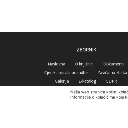
IZBORNIK
Naslovna
O knjižnici
Dokumenti
Cjenik i pravila posudbe
Zavičajna zbirka
Galerija
E-katalog
GDPR
Naša web stranica koristi kola
Informacije o kolačićima koje k
© Narodna knjižnica Vrbovec 2020 | Sva prava pridr