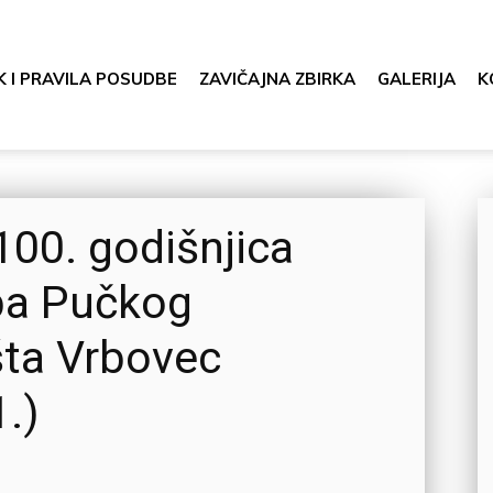
K I PRAVILA POSUDBE
ZAVIČAJNA ZBIRKA
GALERIJA
K
100. godišnjica
žba Pučkog
šta Vrbovec
.)