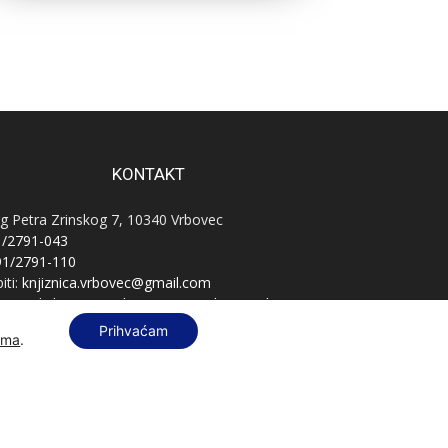
KONTAKT
g Petra Zrinskog 7, 10340 Vrbovec
1/2791-043
91/2791-110
iti:
knjiznica.vrbovec@gmail.com
vnatelj:
knjiznica.vrbovec.ravnatelj@gmail.com
B:
76589521396
Prihvaćam
ama
.