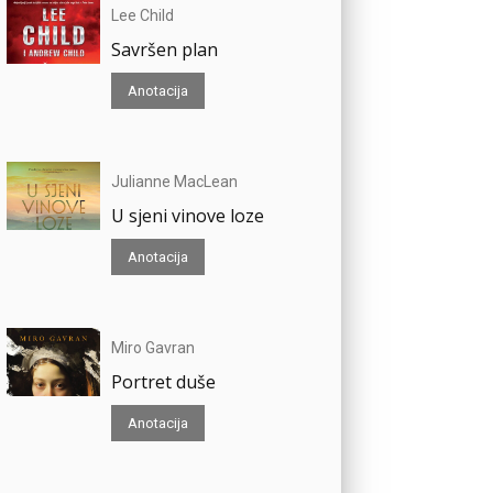
Lee Child
Savršen plan
Anotacija
Julianne MacLean
U sjeni vinove loze
Anotacija
Miro Gavran
Portret duše
Anotacija