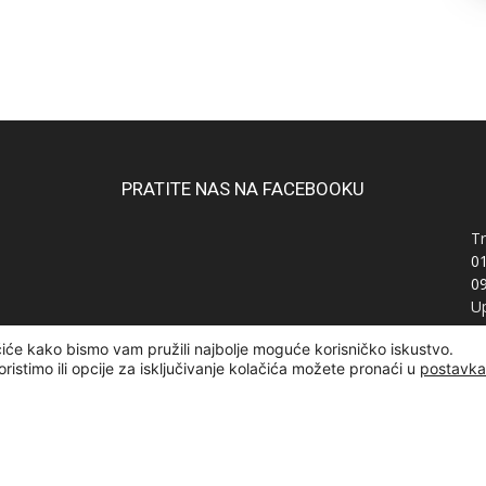
PRATITE NAS NA FACEBOOKU
Tr
0
0
Up
Ra
čiće kako bismo vam pružili najbolje moguće korisničko iskustvo.
OI
oristimo ili opcije za isključivanje kolačića možete pronaći u
postavk
žana | Designed and developed by
Curly Code