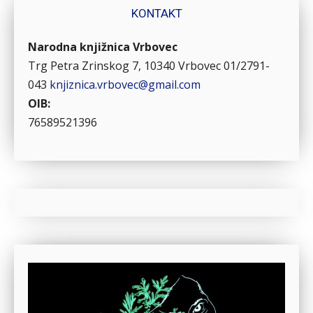
KONTAKT
Narodna knjižnica Vrbovec
Trg Petra Zrinskog 7, 10340 Vrbovec
01/2791-
043
knjiznica.vrbovec@gmail.com
OIB:
76589521396