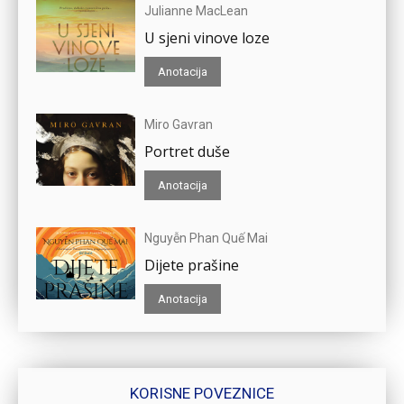
Julianne MacLean
U sjeni vinove loze
Anotacija
Miro Gavran
Portret duše
Anotacija
Nguyễn Phan Quế Mai
Dijete prašine
Anotacija
KORISNE POVEZNICE