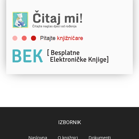
IZBORNIK
Naslovna
O knjižnici
Dokumenti