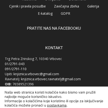
Cjenik i pravila posudbe
Zavičajna zbirka
Galerija
E-katalog
GDPR
PRATITE NAS NA FACEBOOKU
KONTAKT
Trg Petra Zrinskog 7, 10340 Vrbovec
01/2791-043
091/2791-110
Upiti:
knjiznica.vrbovec@gmail.com
Ravnatelj:
knjiznica.vrbovec.ravnatelj@gmail.com
OIB:
76589521396
Naša web stranica koristi kolačiće kako bismo vam pružili
najbolje moguće korisničko iskustvo.
Informacije o kolačićima koje koristimo ili opcije za isključivanje
kolačića možete pronaći u
postavkama
.