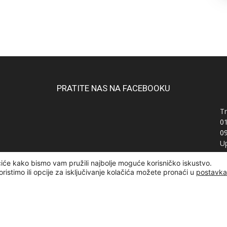
PRATITE NAS NA FACEBOOKU
Tr
0
0
Up
Ra
čiće kako bismo vam pružili najbolje moguće korisničko iskustvo.
OI
oristimo ili opcije za isključivanje kolačića možete pronaći u
postavk
žana | Designed and developed by
Curly Code