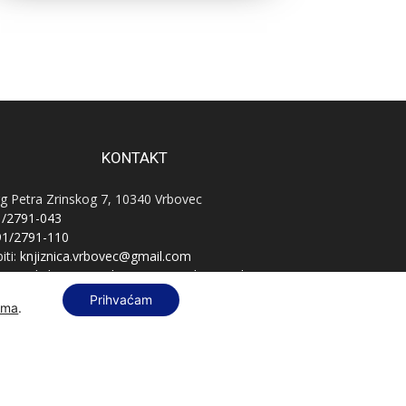
KONTAKT
g Petra Zrinskog 7, 10340 Vrbovec
1/2791-043
91/2791-110
iti:
knjiznica.vrbovec@gmail.com
vnatelj:
knjiznica.vrbovec.ravnatelj@gmail.com
B:
76589521396
Prihvaćam
ama
.