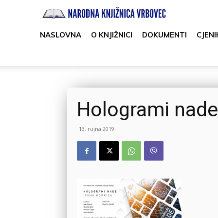
Narodna
knjižnica
NASLOVNA
O KNJIŽNICI
DOKUMENTI
CJENI
Vrbovec
Hologrami nade
13. rujna 2019.