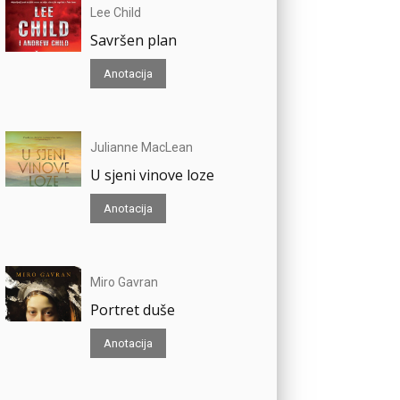
Lee Child
Savršen plan
Anotacija
Julianne MacLean
U sjeni vinove loze
Anotacija
Miro Gavran
Portret duše
Anotacija