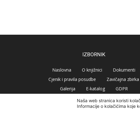
IZBORNIK
Naslovna
O knjižnici
Dokumenti
Cjenik i pravila posudbe
Zavičajna zbirka
Galerija
E-katalog
GDPR
Naša web stranica koristi kola
Informacije o kolačićima koje k
© Narodna knjižnica Vrbovec 2020 | Sva prava pridr