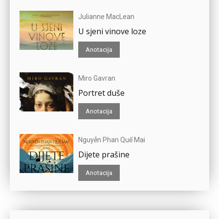
Julianne MacLean
U sjeni vinove loze
Anotacija
Miro Gavran
Portret duše
Anotacija
Nguyễn Phan Quế Mai
Dijete prašine
Anotacija