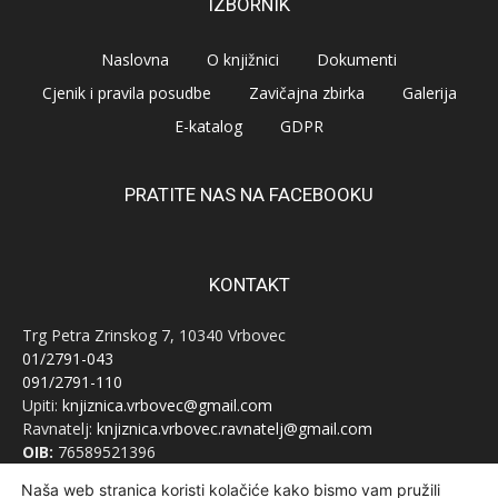
IZBORNIK
Naslovna
O knjižnici
Dokumenti
Cjenik i pravila posudbe
Zavičajna zbirka
Galerija
E-katalog
GDPR
PRATITE NAS NA FACEBOOKU
KONTAKT
Trg Petra Zrinskog 7, 10340 Vrbovec
01/2791-043
091/2791-110
Upiti:
knjiznica.vrbovec@gmail.com
Ravnatelj:
knjiznica.vrbovec.ravnatelj@gmail.com
OIB:
76589521396
Naša web stranica koristi kolačiće kako bismo vam pružili