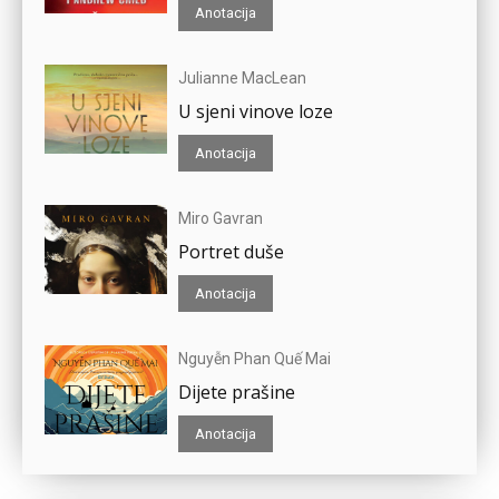
Anotacija
Julianne MacLean
U sjeni vinove loze
Anotacija
Miro Gavran
Portret duše
Anotacija
Nguyễn Phan Quế Mai
Dijete prašine
Anotacija