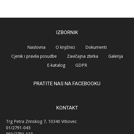
IZBORNIK
Naslovna
O knjižnici
Dokumenti
Cjenik i pravila posudbe
Zavičajna zbirka
Galerija
E-katalog
GDPR
PRATITE NAS NA FACEBOOKU
KONTAKT
Trg Petra Zrinskog 7, 10340 Vrbovec
01/2791-043
091/2791-110