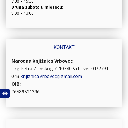
7:30 – 15:30
Druga subota u mjesecu:
9:00 – 13:00
KONTAKT
Narodna knjižnica Vrbovec
Trg Petra Zrinskog 7, 10340 Vrbovec
01/2791-
043
knjiznica.vrbovec@gmail.com
OIB:
76589521396