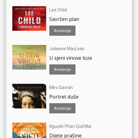
Lee Child
Savršen plan
Anotacija
Julianne MacLean
U sjeni vinove loze
Anotacija
Miro Gavran
Portret duše
Anotacija
Nguyễn Phan Quế Mai
Dijete prašine