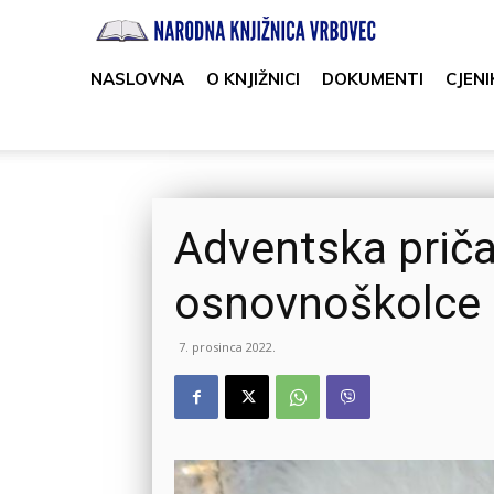
Narodna
knjižnica
NASLOVNA
O KNJIŽNICI
DOKUMENTI
CJENI
Vrbovec
Adventska prič
osnovnoškolce 
7. prosinca 2022.