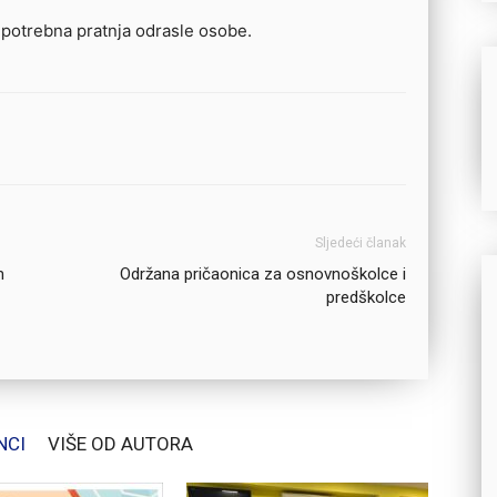
 potrebna pratnja odrasle osobe.
Sljedeći članak
m
Održana pričaonica za osnovnoškolce i
predškolce
NCI
VIŠE OD AUTORA