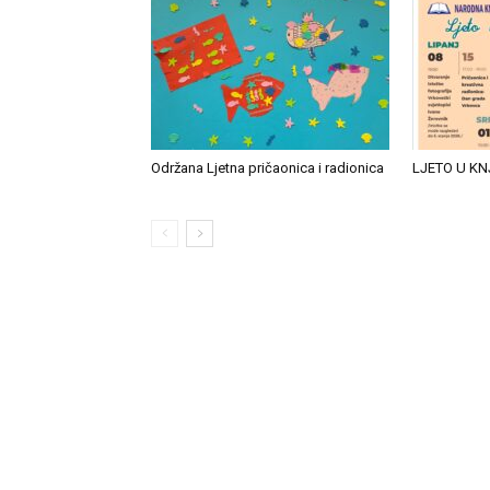
Održana Ljetna pričaonica i radionica
LJETO U KN