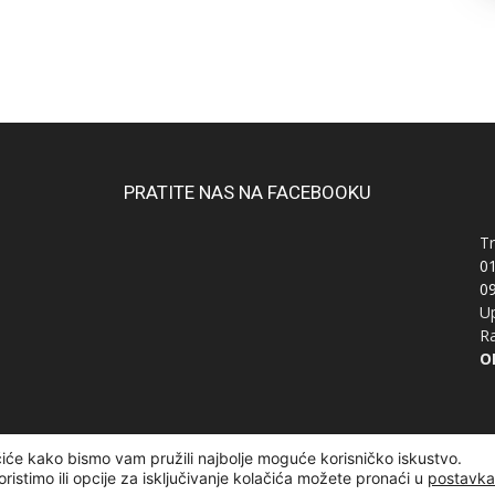
PRATITE NAS NA FACEBOOKU
Tr
0
0
Up
Ra
OI
čiće kako bismo vam pružili najbolje moguće korisničko iskustvo.
žana | Designed and developed by
Curly Code
oristimo ili opcije za isključivanje kolačića možete pronaći u
postavk