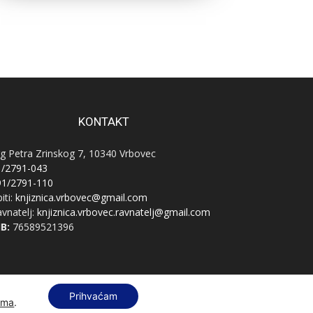
KONTAKT
g Petra Zrinskog 7, 10340 Vrbovec
1/2791-043
91/2791-110
iti:
knjiznica.vrbovec@gmail.com
vnatelj:
knjiznica.vrbovec.ravnatelj@gmail.com
B:
76589521396
Prihvaćam
ama
.