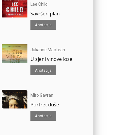
Lee Child
Savršen plan
Anotacija
Julianne MacLean
U sjeni vinove loze
Anotacija
Miro Gavran
Portret duše
Anotacija