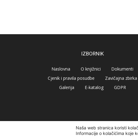
IZBORNIK
Naslovna
O knjižnici
Dokumenti
Cjenik i pravila posudbe
Zavičajna zbirka
Galerija
E-katalog
GDPR
Naša web stranica koristi kola
© Narodna knjižnica Vrbovec 2020 | Sva prava pridr
Informacije o kolačićima koje k