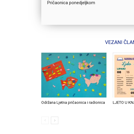
Pričaonica ponedjeljkom
VEZANI ČLA
Održana Ljetna pričaonica i radionica
LJETO U KN