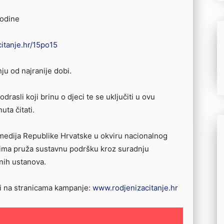
godine
itanje.hr/15po15
nju od najranije dobi.
i odrasli koji brinu o djeci te se uključiti u ovu
uta čitati.
 medija Republike Hrvatske u okviru nacionalnog
ljima pruža sustavnu podršku kroz suradnju
vnih ustanova.
i na stranicama kampanje:
www.rodjenizacitanje.hr