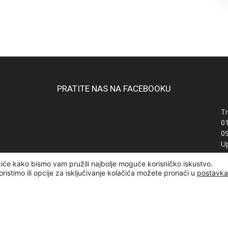
PRATITE NAS NA FACEBOOKU
Tr
0
0
Up
Ra
čiće kako bismo vam pružili najbolje moguće korisničko iskustvo.
OI
oristimo ili opcije za isključivanje kolačića možete pronaći u
postavk
žana | Designed and developed by
Curly Code