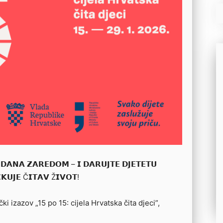
 𝗗𝗔𝗡𝗔 𝗭𝗔𝗥𝗘𝗗𝗢𝗠 – 𝗜 𝗗𝗔𝗥𝗨𝗝𝗧𝗘 𝗗𝗝𝗘𝗧𝗘𝗧𝗨
𝗞𝗨𝗝𝗘 Č𝗜𝗧𝗔𝗩 Ž𝗜𝗩𝗢𝗧!
ki izazov „15 po 15: cijela Hrvatska čita djeci”,