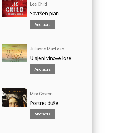
Lee Child
Savršen plan
Anotacija
Julianne MacLean
U sjeni vinove loze
Anotacija
Miro Gavran
Portret duše
Anotacija