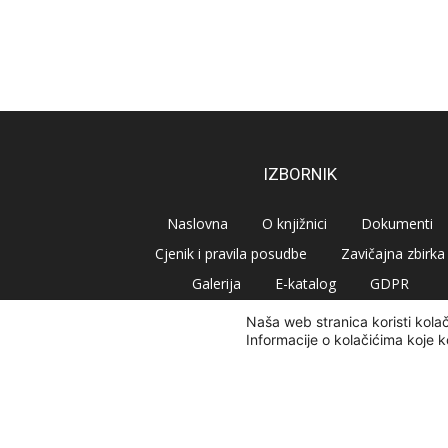
IZBORNIK
Naslovna
O knjižnici
Dokumenti
Cjenik i pravila posudbe
Zavičajna zbirka
Galerija
E-katalog
GDPR
Naša web stranica koristi kola
Informacije o kolačićima koje k
© Narodna knjižnica Vrbovec 2020 | Sva prava pridr