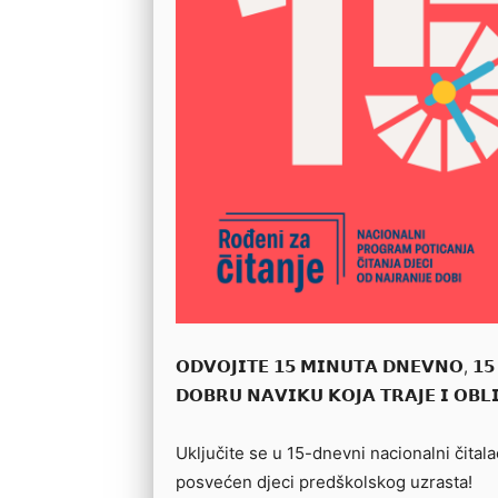
𝗢𝗗𝗩𝗢𝗝𝗜𝗧𝗘 𝟭𝟱 𝗠𝗜𝗡𝗨𝗧𝗔 𝗗𝗡𝗘𝗩𝗡𝗢, 𝟭𝟱
𝗗𝗢𝗕𝗥𝗨 𝗡𝗔𝗩𝗜𝗞𝗨 𝗞𝗢𝗝𝗔 𝗧𝗥𝗔𝗝𝗘 𝗜 𝗢𝗕𝗟
Uključite se u 15-dnevni nacionalni čitalač
posvećen djeci predškolskog uzrasta!