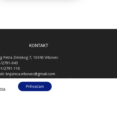
KONTAKT
g Petra Zrinskog 7, 10340 Vrbovec
1/2791-043
91/2791-110
iti:
knjiznica.vrbovec@gmail.com
vnatelj:
knjiznica.vrbovec.ravnatelj@gmail.com
B:
76589521396
Prihvaćam
ama
.