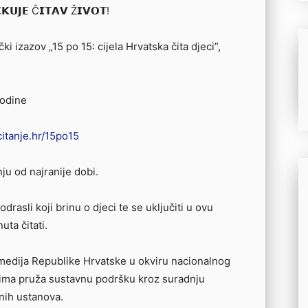
𝗞𝗨𝗝𝗘 Č𝗜𝗧𝗔𝗩 Ž𝗜𝗩𝗢𝗧!
ki izazov „15 po 15: cijela Hrvatska čita djeci”,
godine
itanje.hr/15po15
nju od najranije dobi.
i odrasli koji brinu o djeci te se uključiti u ovu
uta čitati.
 medija Republike Hrvatske u okviru nacionalnog
ljima pruža sustavnu podršku kroz suradnju
vnih ustanova.