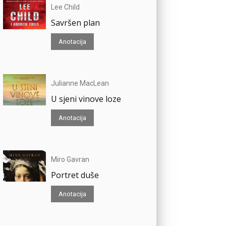
Lee Child
Savršen plan
Anotacija
Julianne MacLean
U sjeni vinove loze
Anotacija
Miro Gavran
Portret duše
Anotacija