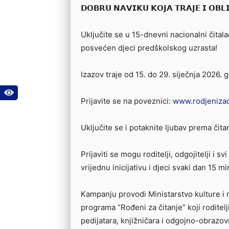
𝗗𝗢𝗕𝗥𝗨 𝗡𝗔𝗩𝗜𝗞𝗨 𝗞𝗢𝗝𝗔 𝗧𝗥𝗔𝗝𝗘 𝗜 𝗢𝗕𝗟
Uključite se u 15-dnevni nacionalni čitalač
posvećen djeci predškolskog uzrasta!
Izazov traje od 15. do 29. siječnja 2026. 
Prijavite se na poveznici:
www.rodjenizac
Uključite se i potaknite ljubav prema čita
Prijaviti se mogu roditelji, odgojitelji i sv
vrijednu inicijativu i djeci svaki dan 15 min
Kampanju provodi Ministarstvo kulture i
programa “Rođeni za čitanje” koji rodite
pedijatara, knjižničara i odgojno-obrazo