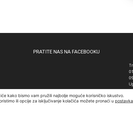
PRATITE NAS NA FACEBOOKU
Tr
0
0
Up
Ra
čiće kako bismo vam pružili najbolje moguće korisničko iskustvo.
OI
oristimo ili opcije za isključivanje kolačića možete pronaći u
postavk
žana | Designed and developed by
Curly Code