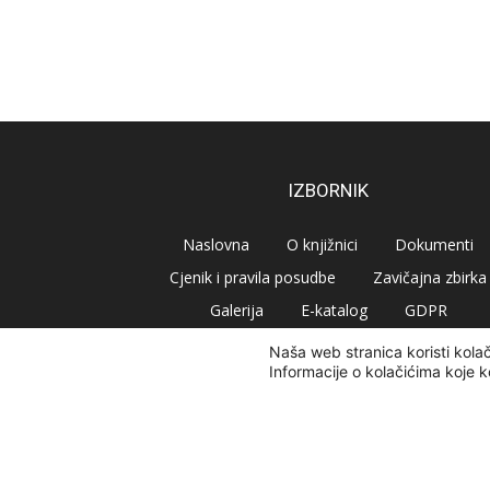
IZBORNIK
Naslovna
O knjižnici
Dokumenti
Cjenik i pravila posudbe
Zavičajna zbirka
Galerija
E-katalog
GDPR
Naša web stranica koristi kola
Informacije o kolačićima koje k
© Narodna knjižnica Vrbovec 2020 | Sva prava pridr