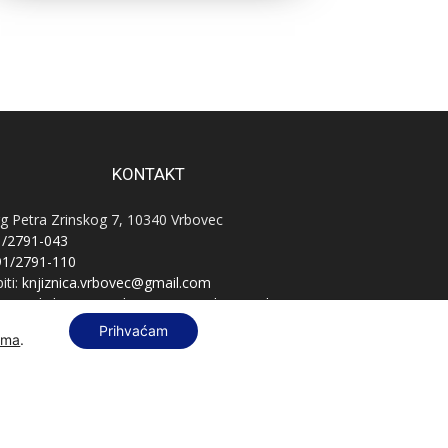
KONTAKT
g Petra Zrinskog 7, 10340 Vrbovec
1/2791-043
91/2791-110
iti:
knjiznica.vrbovec@gmail.com
vnatelj:
knjiznica.vrbovec.ravnatelj@gmail.com
B:
76589521396
Prihvaćam
ama
.