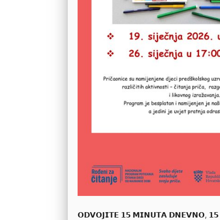
𝗢𝗗𝗩𝗢𝗝𝗜𝗧𝗘 𝟭𝟱 𝗠𝗜𝗡𝗨𝗧𝗔 𝗗𝗡𝗘𝗩𝗡𝗢, 𝟭𝟱