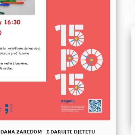
 𝗗𝗔𝗡𝗔 𝗭𝗔𝗥𝗘𝗗𝗢𝗠 – 𝗜 𝗗𝗔𝗥𝗨𝗝𝗧𝗘 𝗗𝗝𝗘𝗧𝗘𝗧𝗨